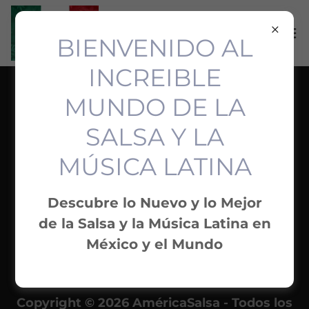
BIENVENIDO AL
INCREIBLE
MUNDO DE LA
POLÍTICA DE PRIVACIDAD
TÉRMINOS Y CONDICIONES
SALSA Y LA
MÚSICA LATINA
América Salsa
Descubre lo Nuevo y lo Mejor
CDMX
de la Salsa y la Música Latina en
México y el Mundo
+52 5571861170
Copyright © 2026 AméricaSalsa - Todos los